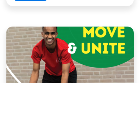
Move & Unite 28 oktober
28
OKT
De Goudse Waarden
19:00