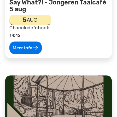
Say What?! - Jongeren Taalcafé
5 aug
5
AUG
Chocoladefabriek
14:45
Meer info