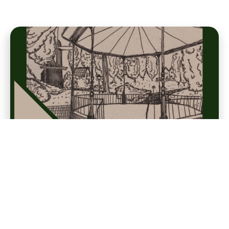
Chaos & Focus Vol. III
12
AUG
Houtmansplantsoen
19:00
Doe mee