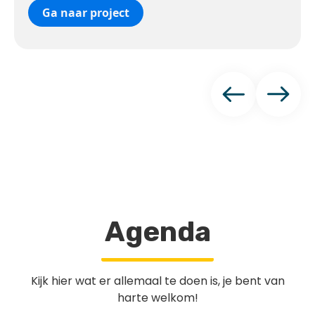
jongeren die nieuw zijn in Nederland. Elke keer
Ga naar project
staat er een andere teamsport op het
programma, waarbij samenwerken en plezier
belangrijker zijn dan winnen. Je ontmoet
nieuwe mensen, blijft in beweging en ontdekt
misschien wel een sportvereniging die bij je
past. Ervaring is niet nodig – meedoen is
genoeg.
Agenda
Kijk hier wat er allemaal te doen is, je bent van
harte welkom!