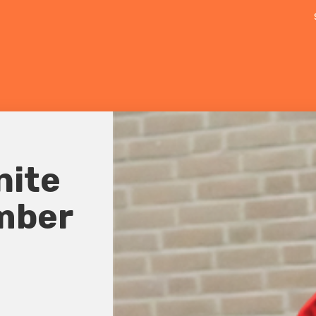
nite
mber