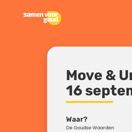
Move & U
16 septe
Waar?
De Goudse Waarden